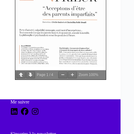
Page
1
/
4
Zoom
100%
Me suivre
S'inscrire à la newsletter