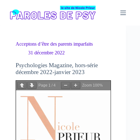
Passer
au
contenu
Acceptons d’être des parents imparfaits
31 décembre 2022
Psychologies Magazine, hors-série
décembre 2022-janvier 2023
Page
1
/
4
Zoom
100%