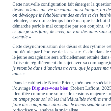
Cette nouvelle configuration fait émerger la question
désirs. «
Dans une vie de couple aussi longue, on devi
on développe inévitablement des envies et des intérê
retraitée, chez qui ce temps libéré marque le début 
démarche parfois mal comprise par son conjoint. «
J
ce que je vais faire, de créer, de voir des amis sans
exemple
.»
Cette désynchronisation des désirs et des rythmes e
inquiétude par l’épouse de Jean-Luc. Cadre dans le s
le jeune sexagénaire sera officiellement retraité dan
il discute régulièrement du sujet avec sa compagne,t
je retombe dans d’anciens travers, que je passe ma v
amis
.»
Dans le cabinet de Nicole Prieur, thérapeute spécialis
l’ouvrage
Disputez-vous bien
(Robert Laffont, 2025)
identifiée comme une source de tensions majeure : «
un temps pour soi où les individualités s’affirment
faire des compromis alors que le temps semble se rest
radicalisent
», analyse la spécialiste.