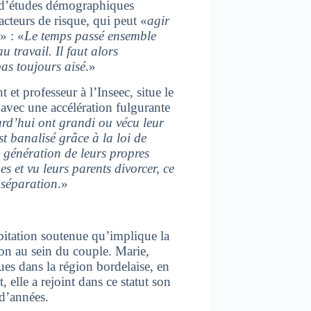
al d’études démographiques
facteurs de risque, qui peut «
agir
» : «
Le temps passé ensemble
au travail. Il faut alors
pas toujours aisé
.»
 et professeur à l’Inseec, situe le
avec une accélération fulgurante
rd’hui ont grandi ou vécu leur
st banalisé grâce à la loi de
a génération de leurs propres
s et vu leurs parents divorcer, ce
a séparation
.»
abitation soutenue qu’implique la
ion au sein du couple. Marie,
ues dans la région bordelaise, en
 elle a rejoint dans ce statut son
 d’années.