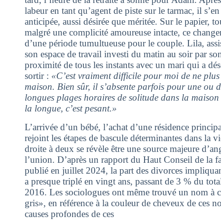
labeur en tant qu’agent de piste sur le tarmac, il s’en 
anticipée, aussi désirée que méritée. Sur le papier, t
malgré une complicité amoureuse intacte, ce change
d’une période tumultueuse pour le couple. Lila, assi
son espace de travail investi du matin au soir par son
proximité de tous les instants avec un mari qui a dé
sortir :
«C’est vraiment difficile pour moi de ne plus
maison. Bien sûr, il s’absente parfois pour une ou d
longues plages horaires de solitude dans la maison 
la longue, c’est pesant.»
L’arrivée d’un bébé, l’achat d’une résidence princip
rejoint les étapes de bascule déterminantes dans la v
droite à deux se révèle être une source majeure d’ang
l’union. D’après un rapport du Haut Conseil de la fam
publié en juillet 2024, la part des divorces impliqu
a presque triplé en vingt ans, passant de 3 % du tot
2016. Les sociologues ont même trouvé un nom à c
gris», en référence à la couleur de cheveux de ces n
causes profondes de ces