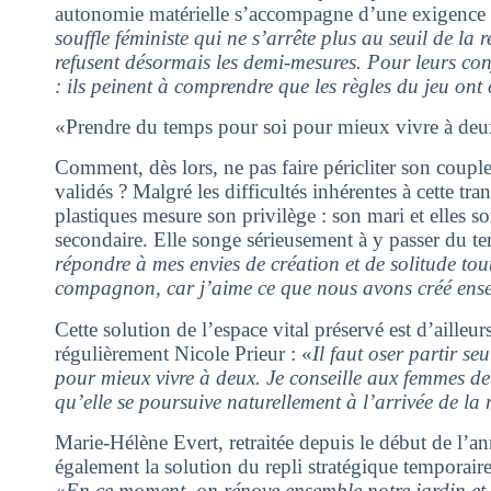
autonomie matérielle s’accompagne d’une exigence 
souffle féministe qui ne s’arrête plus au seuil de la
refusent désormais les demi-mesures. Pour leurs conjo
: ils peinent à comprendre que les règles du jeu ont
«Prendre du temps pour soi pour mieux vivre à de
Comment, dès lors, ne pas faire péricliter son couple
validés ? Malgré les difficultés inhérentes à cette tran
plastiques mesure son privilège : son mari et elles s
secondaire. Elle songe sérieusement à y passer du te
répondre à mes envies de création et de solitude tou
compagnon, car j’aime ce que nous avons créé ens
Cette solution de l’espace vital préservé est d’ailleur
régulièrement Nicole Prieur : «
Il faut oser partir s
pour mieux vivre à deux. Je conseille aux femmes de
qu’elle se poursuive naturellement à l’arrivée de la r
Marie-Hélène Evert, retraitée depuis le début de l’a
également la solution du repli stratégique temporair
«
En ce moment, on rénove ensemble notre jardin et