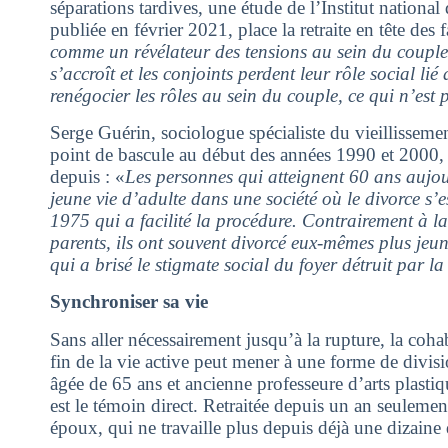
séparations tardives, une étude de l’Institut nation
publiée en février 2021, place la retraite en tête des 
comme un révélateur des tensions au sein du couple
s’accroît et les conjoints perdent leur rôle social lié 
renégocier les rôles au sein du couple, ce qui n’est 
Serge Guérin, sociologue spécialiste du vieillissement
point de bascule au début des années 1990 et 2000, 
depuis : «
Les personnes qui atteignent 60 ans aujou
jeune vie d’adulte dans une société où le divorce s’e
1975 qui a facilité la procédure. Contrairement à l
parents, ils ont souvent divorcé eux-mêmes plus jeune
qui a brisé le stigmate social du foyer détruit par l
Synchroniser sa vie
Sans aller nécessairement jusqu’à la rupture, la coh
fin de la vie active peut mener à une forme de divis
âgée de 65 ans et ancienne professeure d’arts plastiq
est le témoin direct. Retraitée depuis un an seulement,
époux, qui ne travaille plus depuis déjà une dizaine