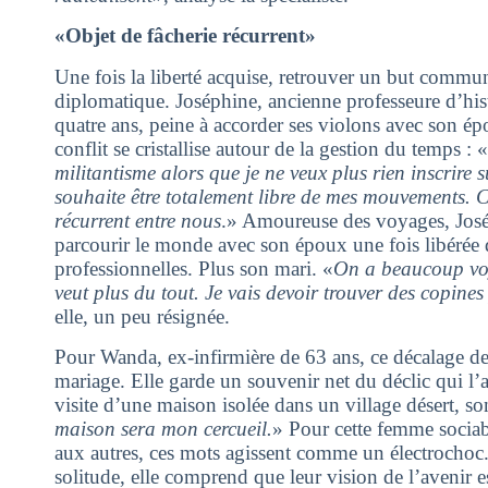
«Objet de fâcherie récurrent»
Une fois la liberté acquise, retrouver un but commu
diplomatique. Joséphine, ancienne professeure d’hist
quatre ans, peine à accorder ses violons avec son épou
conflit se cristallise autour de la gestion du temps : «
militantisme alors que je ne veux plus rien inscrire
souhaite être totalement libre de mes mouvements. C
récurrent entre nous
.» Amoureuse des voyages, Josép
parcourir le monde avec son époux une fois libérée d
professionnelles. Plus son mari. «
On a beaucoup voy
veut plus du tout. Je vais devoir trouver des copi
elle, un peu résignée.
Pour Wanda, ex-infirmière de 63 ans, ce décalage de
mariage. Elle garde un souvenir net du déclic qui l’
visite d’une maison isolée dans un village désert, s
maison sera mon cercueil.
» Pour cette femme sociab
aux autres, ces mots agissent comme un électrochoc.
solitude, elle comprend que leur vision de l’avenir e