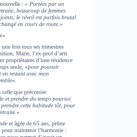
nouvelle : «
Portées par un
 retraite, beaucoup de femmes
ints, le réveil est parfois brutal
 changé en cours de route
.»
ux»
 une fois tous ses trimestres
sition, Marie, l’ex-prof d’arts
ont propriétaires d’une résidence
mps seule, «
pour pouvoir
t en restant avec mon
emble
».
s celle que préconise
eule et prendre du temps poursoi
 prendre cette habitude tôt, pour
etraite
.»
nnée et âgée de 65 ans, prône
e pour maintenir l’harmonie :
 ça nous permet d’avoir un