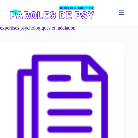
Passer
au
contenu
expertises psychologiques et médiation