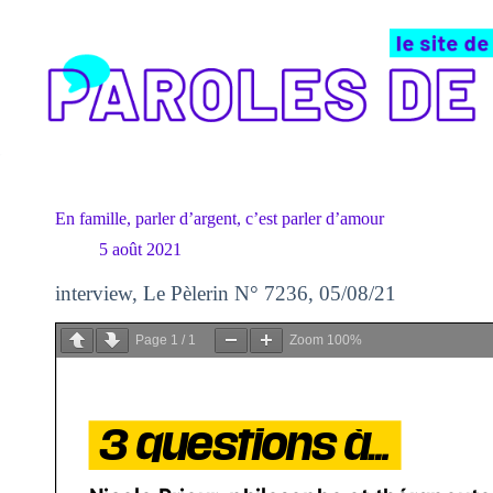
Passer
au
contenu
En famille, parler d’argent, c’est parler d’amour
5 août 2021
interview, Le Pèlerin N° 7236, 05/08/21
Page
1
/
1
Zoom
100%