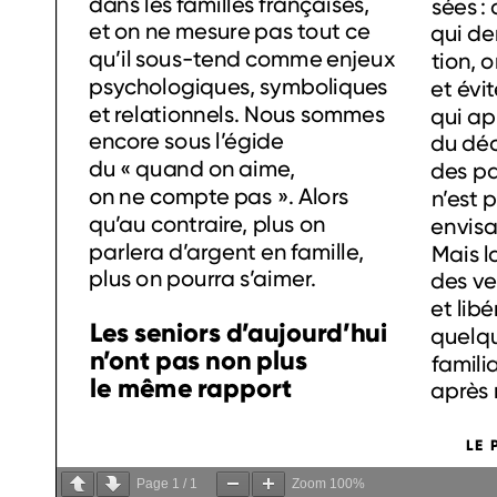
Page
1
/
1
Zoom
100%