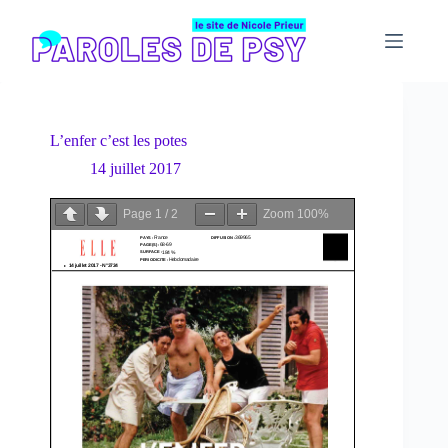
Passer
au
contenu
L’enfer c’est les potes
14 juillet 2017
Page
1
/
2
Zoom
100%