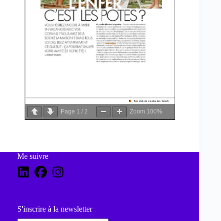
Page
1
/
2
Zoom
100%
Me suivre
S'inscrire à la newsletter