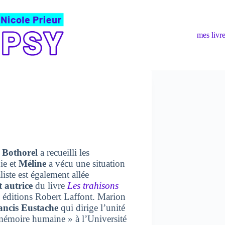
mes livr
Bothorel
a recueilli les
hie et
Méline
a vécu une situation
iste est également allée
t autrice
du livre
Les trahisons
 éditions Robert Laffont. Marion
ancis Eustache
qui dirige l’unité
mémoire humaine » à l’Université