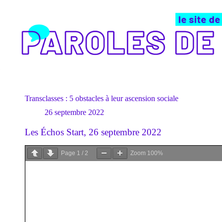
Passer
au
contenu
Transclasses : 5 obstacles à leur ascension sociale
26 septembre 2022
Les Échos Start, 26 septembre 2022
Page
1
/
2
Zoom
100%